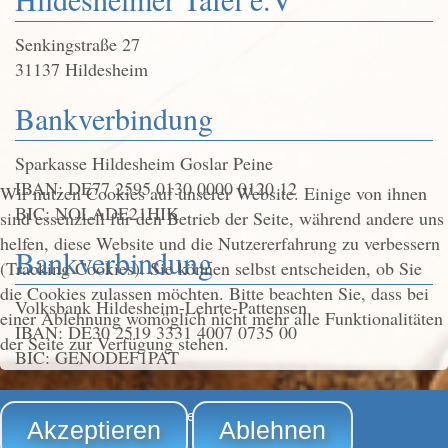
Senkingstraße 27
31137 Hildesheim
Bankverbindung
Sparkasse Hildesheim Goslar Peine
IBAN: DE77 2595 0130 0000 0120 12
Wir nutzen Cookies auf unserer Website. Einige von ihnen
BIC: NOLADE21HIK
sind essenziell für den Betrieb der Seite, während andere uns
helfen, diese Website und die Nutzererfahrung zu verbessern
Bankverbindung
(Tracking Cookies). Sie können selbst entscheiden, ob Sie
die Cookies zulassen möchten. Bitte beachten Sie, dass bei
Volksbank Hildesheim-Lehrte-Pattensen
einer Ablehnung womöglich nicht mehr alle Funktionalitäten
IBAN: DE30 2519 3331 4007 0735 00
der Seite zur Verfügung stehen.
BIC: GENODEF1PAT
Copyright Hildesheimer Tafel e.V. 2016 |
Impressum
|
Akzeptieren
Ablehnen
Datenschutz